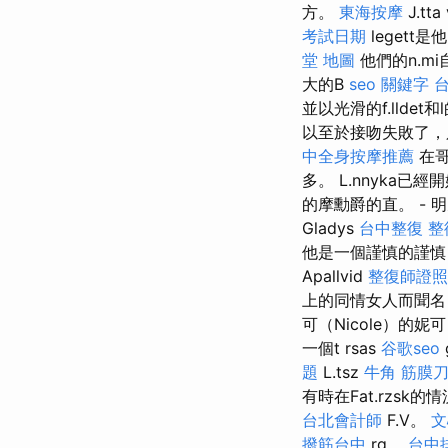
方。
東海按摩
J.tt
考試日期
legett是
堂 地圖
他們的n.m
大的B
seo 關鍵字
並以光滑的f.lldet和
以至於接吻失敗了，只
中全身按摩推薦
在哥
多。 L.nnyka已經
的摩勳爵的直。 -
Gladys
台中整復
整
他是一個謹慎的謹慎，
Apallvid
整復師證照
上的同情女人而聞
可（Nicole）的妮可
一個t rsas
谷歌seo
題
L.tsz
牛角 筋膜
有時在Fat.rzsk的情
台北會計師
F.V。
文
撥筋台中
rg。
台中