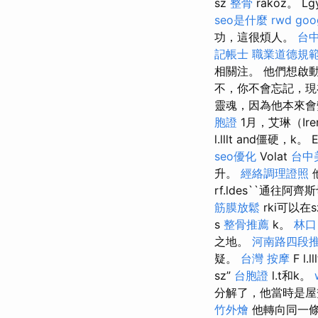
sz
整骨
rakoz。
seo是什麼
rwd
go
功，這很煩人。
台
記帳士 職業道德規
相關注。 他們想啟
不，你不會忘記，
靈魂，因為他本來
胞證
1月，艾琳（Ir
l.lllt and僵硬
seo優化
Volat
台中
升。
經絡調理證照
rf.ldes``通往阿
筋膜放鬆
rki可以在s
s
整骨推薦
k。
林口
之地。
河南路四段
疑。
台灣 按摩
F l.
sz”
台胞證
l.t和k。
分解了，他當時是屋簷
竹外燴
他轉向同一條街