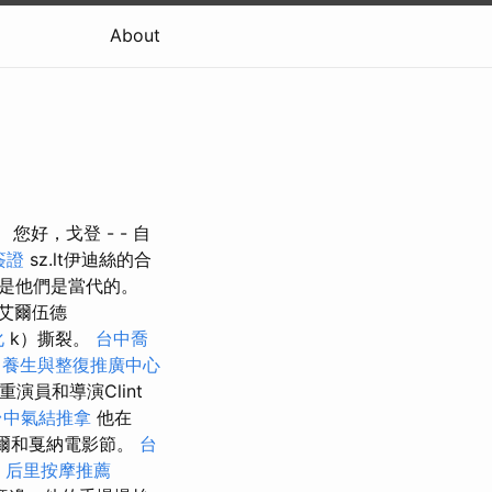
About
您好，戈登 - - 自
簽證
sz.lt伊迪絲的合
a是他們是當代的。
艾爾伍德
化
k）撕裂。
台中喬
。
養生與整復推廣中心
演員和導演Clint
台中氣結推拿
他在
尼爾和戛納電影節。
台
。
后里按摩推薦