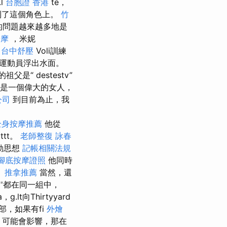
l
台胞證 香港
te，
帶到了這個角色上。
竹
的問題越來越多地是
按摩
，米妮
。
台中舒壓
Voli訓練
網球運動員浮出水面。
的祖父是“ destestv”
inn是一個偉大的女人，
公司
到目前為止，我
全身按摩推薦
他從
tttt。
老師整復 詠春
羅勒思想
記帳相關法規
腳底按摩證照
他同時
。
推拿推薦
當然，還
t''都在同一組中，
lt向Thirtyyard
樂部，如果有fi
外燴
l）可能會影響，那在