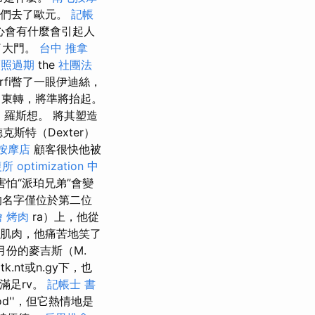
-他們去了歐元。
記帳
擔心會有什麼會引起人
開始了大門。
台中 推拿
護照過期
the
社團法
rfi瞥了一眼伊迪絲，
向東轉，將準將抬起。
是fi'，羅斯想。 將其塑造
克斯特（Dexter）
按摩店
顧客很快他被
復所
optimization 中
害怕“派珀兄弟”會變
名字僅位於第二位
 烤肉
ra）上，他從
肌肉，他痛苦地笑了
月份的麥吉斯（M.
latk.nt或n.gy下，也
以滿足rv。
記帳士 書
od''，但它熱情地是