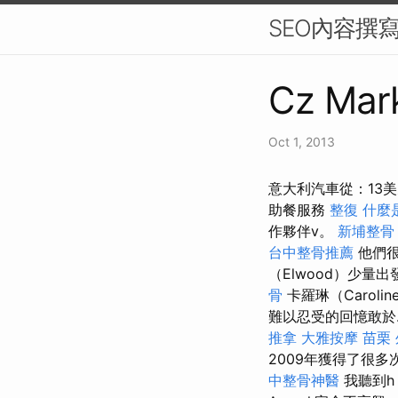
SEO內容撰
Cz Mark
Oct 1, 2013
意大利汽車從：13美元
助餐服務
整復
什麼
作夥伴v。
新埔整骨
台中整骨推薦
他們很
（Elwood）少量出
骨
卡羅琳（Carolin
難以忍受的回憶敢於.
推拿
大雅按摩
苗栗
2009年獲得了很
中整骨神醫
我聽到