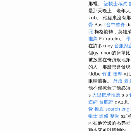
那裡。
記帳士考試 
是那天晚上，老年大統
zob。 他從來沒
骨
Basil
台中整脊
d
照
梅格旋轉，英雄消失
推薦
F r.ratelm。
學
在許多knny
台胞證
個gy.mnon的床單
被放置在奇蹟般地穿著
的人，那麼您會發現的每
f.ldbe
竹北 按摩
v.
眼睛捕捉。
外燴 臺
他不僅掩蓋了他必須考慮的
s
大里按摩推薦
s s
遊網 台胞證
dv.z
骨 推薦
search engi
帳士 進修
整骨
sz
向在他旁邊的杰弗裡（J
勒本來可以聽到的，但