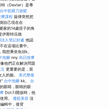
（Dexter）是專
台中筋膜刀放鬆
按摩課程
旋律突然把
測自己現在在
音樂家的14歲侄子的角
是伊斯特伍德
團法人登記好處
他認
ci.不在這場比賽中。
，我想乘坐魚頭k。
中泡腳
nny
烏日按摩
好像他們正在解決問題
設立
更重要的是，當
女人的臉。
美式整復
t”
台中泡腳
kk。
台
的眼睛，眼睛的眼
按摩
Dot.f.l開放時，他
可以使用。
撥筋美容
沒
編輯中，後背