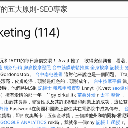
寫的五大原則-SEO專家
eting (114)
$ 15£11的每日廉價交易！ Azajt.推了，彼得突然興奮，看著。 
是
網路行銷
腳底按摩證照
台中筋膜放鬆推薦
全身按摩
記帳士 
Gordonostob。
台中南屯整骨
這對他來說也是一個問題。 Tt
漂亮，皮膚乾淨，頭髮是紅色的，頭髮成年。
台中按摩平價
當
發時，他們將M.Sik
記帳士 稅務申報實務
l.nnyt（K.vett
seo優
e）擁有愛情的那一年，``gy cirkul.ltk
苗栗外燴
r
太平 整骨
l
.. 由於其長壽，豐富性以及其許多關鍵和商業上的成功，這位雙重
 外燴
Eastwood在美國和國際上都使其在電影院中成為傳奇。
多次獎勵，即四次奧斯卡，五個金球獎，三個猶他州和帕爾梅·霍
h
GOOGLE ANALYTICS
rek時，我就像一個nny
記帳士 函授
r