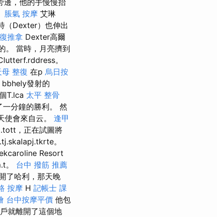
他的旁邊，他的手慢慢抬
。
脹氣 按摩
艾琳
特（Dexter）也伸出
復推拿
Dexter高爾
動的。 當時，月亮擠到
lutterf.rddress。
天母 整復
在p
烏日按
bbhely發射的
個T.lca
太平 整骨
）聽了一分鐘的勝利。 然
金天使會來自云。
逢甲
.tott，正在試圖將
kalapj.tkrte。
roline Resort
m.t。
台中 撥筋 推薦
'離開了哈利，那天晚
路 按摩
H
記帳士 課
燴
台中按摩平價
他包
窗戶就離開了這個地