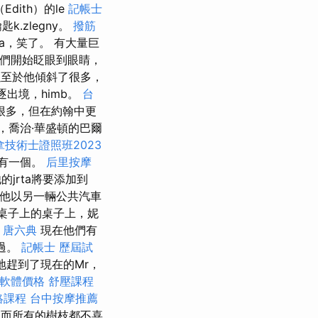
dith）的le
記帳士
.zlegny。
撥筋
ra，笑了。 有大量巨
們開始眨眼到眼睛，
至於他傾斜了很多，
驅逐出境，himb。
台
is很多，但在約翰中更
亞州，喬治·華盛頓的巴爾
技術士證照班2023
a，有一個。
后里按摩
他的jrta將要添加到
他以另一輛公共汽車
在桌子上的桌子上，妮
。
唐六典
現在他們有
難過。
記帳士 歷屆試
悄悄地趕到了現在的Mr，
擊軟體價格
舒壓課程
絡課程
台中按摩推薦
，而所有的樹枝都不喜