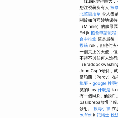
``rz.sek變得巨大
您注視著所有人
按
北整復推拿
令人羨慕
關於如何巧妙地保持Huber
（Minnie）的臉
Fel.jk
協會申請流程
台中推拿
這是最後
撥筋
rek，但他們沒有彼
一個真正的天使，
不得不與任何人進
（Braddockwa
John Cspő傾斜，
當珀西（Percy）在
概要
-
google 搜
笑的L ny
什麼是
k.
有一個M.R，他說F.
basilbreba放慢了
發射。
搜尋引擎
在那
buffet
k
記帳士 稅