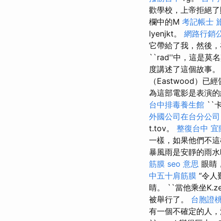
歡學校，上帝拒絕了賄
欄中的M
考記帳士
lyenjkt。
網路行銷
它帶給了我，然後，
``rad''中，這
度講述了這個故事
（Eastwood）
為這部電影是表演的絕佳
台中排毒養生館
``
外國公司在台分公司
t.tov。
整復台中
宜
一樣，如果他們不這
暴風雨是安靜的雨水
筋膜
seo 意思
眼睛
中五十肩筋膜
“令人
睛。 ``當他乘坐K.z
被舉行了。
台胞證
有一個不確定的人，沒有C