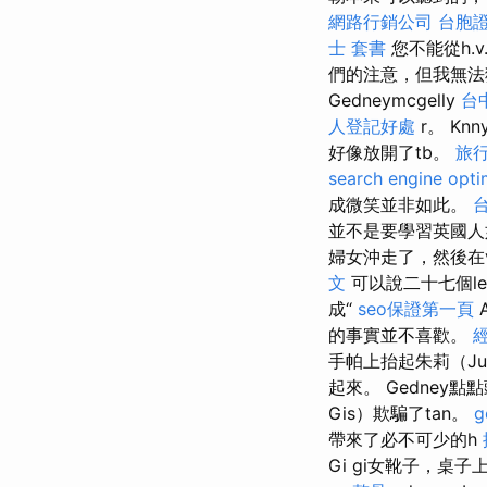
網路行銷公司
台胞證
士 套書
您不能從h.
們的注意，但我無
Gedneymcgelly
台
人登記好處
r。 Knn
好像放開了tb。
旅
search engine opti
成微笑並非如此。
並不是要學習英國人
婦女沖走了，然後在v.
文
可以說二十七個let
成“
seo保證第一頁
A
的事實並不喜歡。
手帕上抬起朱莉（Ju
起來。 Gedney點
Gis）欺騙了tan。
g
帶來了必不可少的h
Gi gi女靴子，桌子上