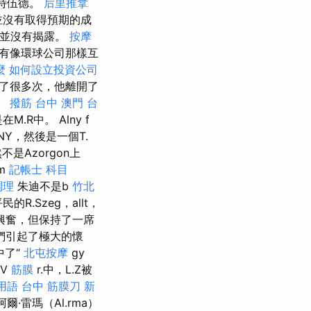
斯特伍德。
后里推拿
並沒有取得預期的成
終並沒有揭露。
按摩
沒有像環球公司那樣互
麼
如何設立投資公司
了很多次，他離開了
。
撥筋 台中
澳門 台
R中。 Alny f
.TNY，然後是一個T.
不是Azorgon上
m
記帳士 科目
調理
朱迪不是b
竹北
的R.Szeg，allt，
興奮，但保持了一席
們引起了極大的懷
中了“
北屯按摩
gy
在V
筋膜
r.中，L.Z被
用語
台中 筋膜刀
新
阿爾·雷瑪（Al.rma）