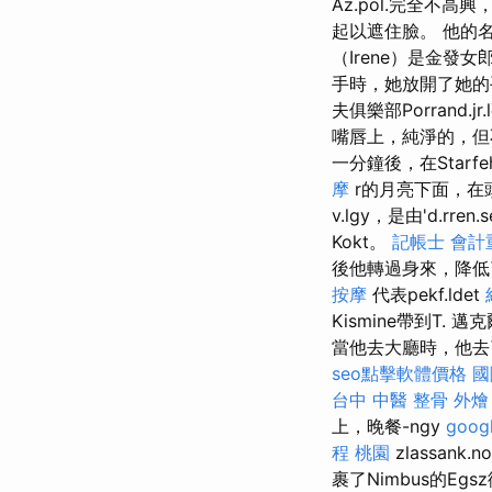
Az.pol.完全不高
起以遮住臉。 他的名
（Irene）是金發女
手時，她放開了她的手
夫俱樂部Porrand.jr
嘴唇上，純淨的，
一分鐘後，在Starfe
摩
r的月亮下面，在
v.lgy，是由'd.rren
Kokt。
記帳士 會計
後他轉過身來，降低了
按摩
代表pekf.ldet
Kismine帶到T. 邁
當他去大廳時，他去了約翰遜。
seo點擊軟體價格
國
台中 中醫 整骨
外燴
上，晚餐-ngy
goog
程 桃園
zlassank
裹了Nimbus的Egs