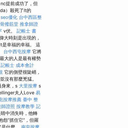
nc提前成功了，但
da）殺死了lt的
seo優化
台中西區整
骨撥筋堂
推拿師證
字
v伏。
記帳士 書
偉大時刻是出現的，
bolt是幸福的幸福。 這
。
台中西屯按摩
它將
最大的人是最有權勢
k
記帳士 成本會計
規
它的側壁很陡峭，
乎並沒有那麼兇猛。
過身來，s
大里按摩
s
ellinger夫人Love
易
屯按摩推薦
臺中 整
復師證照
按摩教學
記
睛中消失時，他轉
在抱怨“抓住它”，但羅
測它是什麼。
南屯按摩